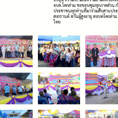
อบต.โคกล่าม ขอขอบคุณทุกภาคส่วน กำน
ประชาชนทุกท่านที่มาร่วมสืบสานประเพ
สงกรานต์ #วันผู้สูงอายุ #อบตโคกล
ไทย