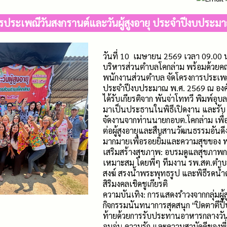
รประเพณีวันสงกรานต์และวันผู้สูงอายุ ประจำปีงบประม
วันที่ 10 เมษายน 2569 เวลา 09.00 
บริหารส่วนตำบลโคกล่าม พร้อมด้วยค
พนักงานส่วนตำบล จัดโครงการประเพณี
ประจำปีงบประมาณ พ.ศ. 2569 ณ องค์
ได้รับเกียรติจาก พันจ่าโททวี พิมพ์
มาเป็นประธานในพิธีเปิดงาน และรับ 
จัดงานจากท่านนายกอบต.โคกล่าม เพื
ต่อผู้สูงอายุและสืบสานวัฒนธรรมอัน
มากมายเพื่อรอยยิ้มและความสุขของ พ่
เสริมสร้างสุขภาพ: อบรมดูแลสุขภาพก
เหมาะสม โดยพี่ๆ ทีมงาน รพ.สต.ตำบล
สงฆ์ สรงน้ำพระพุทธรูป และพิธีรดน้ำด
สิริมงคลเชิดชูเกียรติ
ความบันเทิง: การแสดงรำวงจากกลุ่มผู
กิจกรรมนันทนาการสุดสนุก "ปิดตาตีปี๊บ' 
ท้ายด้วยการรับประทานอาหารกลางวัน
อบอุ่น ความรัก และความสามัคคีของพี