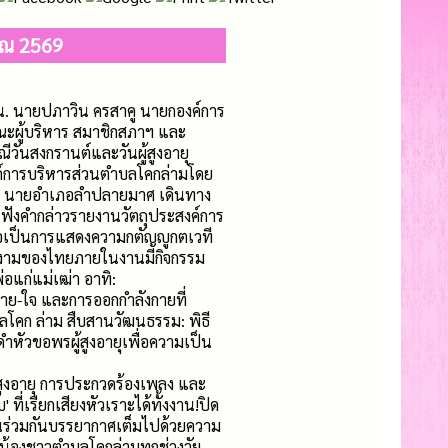
าณ 2569
น. นายปภาวิน ครสาคู นายกองค์การ
ณะผู้บริหาร สมาชิกสภาฯ และ
วันสงกรานต์และวันผู้สูงอายุ
การบริหารส่วนตําบลโคกล่ามโดย
อุบล นายอำเภอลำปลายมาศ เดินทาง
ฟังคำกล่าวรายงานวัตถุประสงค์การ
่อเป็นการแสดงความกตัญญูกตเวที
ดีงามของไทยภายในงานมีกิจกรรม
อแก่แม่เฒ่า อาทิ:
าย-ใจ และการออกกำลังกายที่
โคก ล่าม สืบสานวัฒนธรรม: พิธี
ำหัวขอพรผู้สูงอายุเพื่อความเป็น
้สูงอายุ การประกวดร้องเพลง และ
ที่เรียกเสียงหัวเราะได้ทั้งงาน!ปิด
ร่วมกันบรรยากาศเต็มไปด้วยความ
่น้องชาวตำบลโคกล่ามทุกช่วงวัย