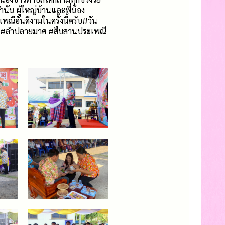
ัน ผู้ใหญ่บ้านและพี่น้อง
ณีอันดีงามในครั้งนี้ครับ#วัน
่าม #ลำปลายมาศ #สืบสานประเพณี